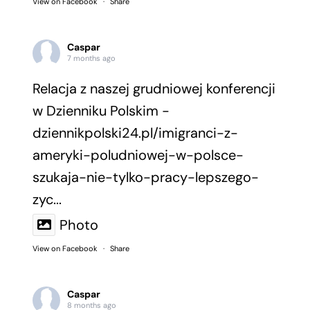
View on Facebook
·
Share
Caspar
7 months ago
Relacja z naszej grudniowej konferencji
w Dzienniku Polskim -
dziennikpolski24.pl/imigranci-z-
ameryki-poludniowej-w-polsce-
szukaja-nie-tylko-pracy-lepszego-
zyc...
Photo
View on Facebook
·
Share
Caspar
8 months ago